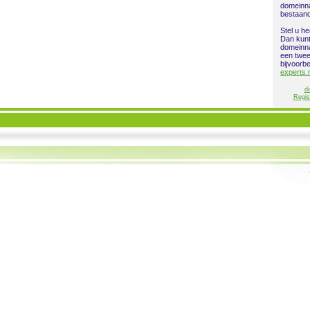
domeinn
bestaan
Stel u h
Dan kunt
domeinna
een twe
bijvoorb
experts.
di
Regis