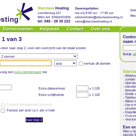
Contro
 1 van 3
naam n
 door naar stap 2, voor een overzicht van de totale kosten.
Bekijk
al
.
verhuis dit domein
Starcl
voeg een
extra domeinnaam
toe
Webhos
zonder 
Veel d
Uitste
Extra dataverkeer
x 1 GB
betaalb
Snelle 
Extra schijfruimte
x 1 GB
Telefon
Alleen 
Content Management Systeem
Uw e-m
virusb
Factuur per post i.p.v. per e-mail
Dageli
Overzic
Veel ke
Een ex
Wist u d
slechts 