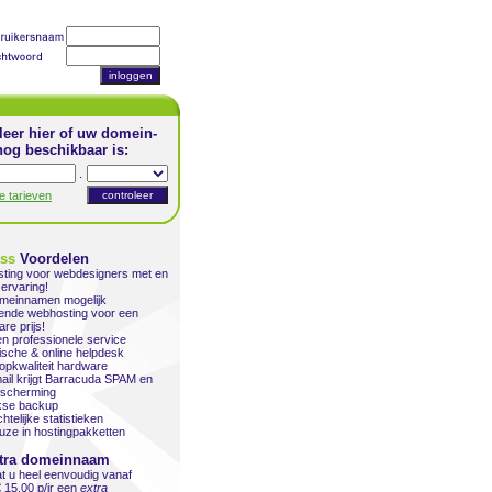
leer hier of uw domein-
og beschikbaar is:
.
le tarieven
ass
Voordelen
ting voor webdesigners met en
ervaring!
omeinnamen mogelijk
kende webhosting voor een
are prijs!
en professionele service
ische & online helpdesk
topkwaliteit hardware
ail krijgt Barracuda SPAM en
escherming
jkse backup
htelijke statistieken
uze in hostingpakketten
tra domeinnaam
at u heel eenvoudig vanaf
€ 15,00 p/jr een
extra