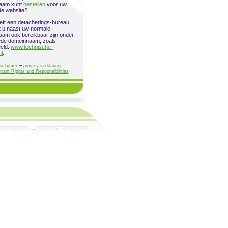
aam kunt
bestellen
voor uw
de website?
eeft een detacherings-bureau.
 u naast uw normale
am ook bereikbaar zijn onder
ede domeinnaam, zoals
eeld:
www.technische-
nl
.
–
sclaimer
privacy verklaring
trant Rights and Responsibilities