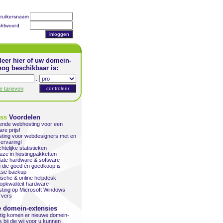
leer hier of uw domein-
og beschikbaar is:
.
le tarieven
ass
Voordelen
kende webhosting voor een
are prijs!
ting voor webdesigners met en
ervaring!
htelijke statistieken
uze in hostingpakketten
date hardware & software
 die goed én goedkoop is
jkse backup
ische & online helpdesk
topkwaliteit hardware
ting op Microsoft Windows
vers
 domein-extensies
ig komen er nieuwe domein-
 bij die wij voor u kunnen