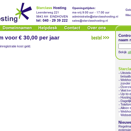
Contro
 voor € 30,00 per jaar
naam n
nregistratie kost geld.
Bekijk
al
Starcl
Uitste
betaalb
Webhos
zonder 
Overzic
Veel ke
Up-to-
Hosting
Dageli
Telefon
Alleen 
Webhos
Webser
Nieuwe
Regelmat
extensies