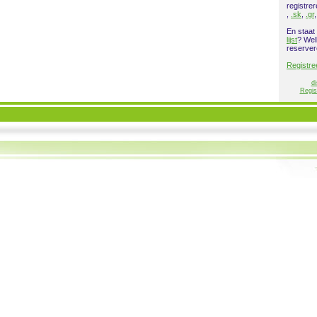
registre
,
.sk
,
.gr
En staat
lijst
? Wel
reserver
Registre
di
Regis