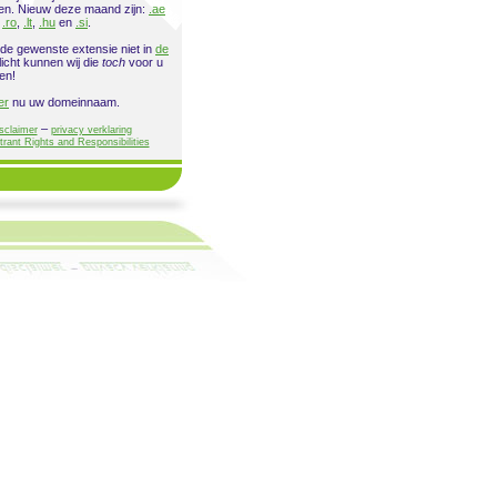
ren. Nieuw deze maand zijn:
.ae
,
.ro
,
.lt
,
.hu
en
.si
.
 de gewenste extensie niet in
de
licht kunnen wij die
toch
voor u
en!
er
nu uw domeinnaam.
–
sclaimer
privacy verklaring
trant Rights and Responsibilities