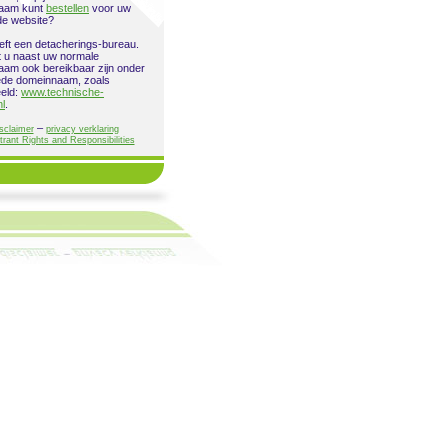
aam kunt
bestellen
voor uw
de website?
eeft een detacherings-bureau.
 u naast uw normale
am ook bereikbaar zijn onder
ede domeinnaam, zoals
eeld:
www.technische-
nl
.
–
sclaimer
privacy verklaring
trant Rights and Responsibilities