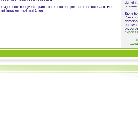
domeinn
bestaan
e vragen door bedrijven of particulieren met een postadres in Nederland. Het
 minimaal en maximaal 1 jaar.
Stel u h
Dan kunt
domeinna
een twe
bijvoorb
experts.
di
Regis