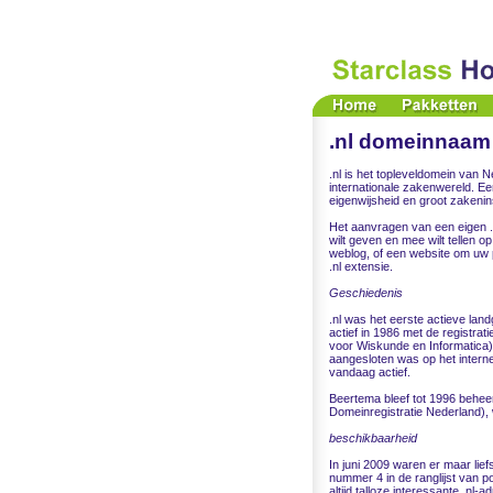
.nl domeinnaam 
.nl is het topleveldomein van N
internationale zakenwereld. Een
eigenwijsheid en groot zakenins
Het aanvragen van een eigen .nl
wilt geven en mee wilt tellen o
weblog, of een website om uw 
.nl extensie.
Geschiedenis
.nl was het eerste actieve lan
actief in 1986 met de registra
voor Wiskunde en Informatica)
aangesloten was op het internet
vandaag actief.
Beertema bleef tot 1996 beheer
Domeinregistratie Nederland),
beschikbaarheid
In juni 2009 waren er maar lie
nummer 4 in de ranglijst van po
altijd talloze interessante .nl-