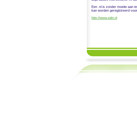
Een .nl is zonder moeite aan t
kan worden geregistreerd voor
http://www.sidn.nl