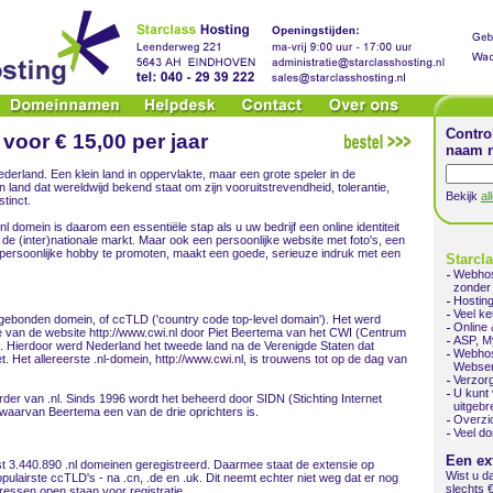
Contro
voor € 15,00 per jaar
naam n
ederland. Een klein land in oppervlakte, maar een grote speler in de
 land dat wereldwijd bekend staat om zijn vooruitstrevendheid, tolerantie,
Bekijk
al
tinct.
 domein is daarom een essentiële stap als u uw bedrijf een online identiteit
p de (inter)nationale markt. Maar ook een persoonlijke website met foto's, een
persoonlijke hobby te promoten, maakt een goede, serieuze indruk met een
Starcl
Webhos
zonder 
Hosting
Veel ke
dgebonden domein, of ccTLD ('country code top-level domain'). Het werd
Online 
tie van de website http://www.cwi.nl door Piet Beertema van het CWI (Centrum
ASP, M
. Hierdoor werd Nederland het tweede land na de Verenigde Staten dat
Webhos
. Het allereerste .nl-domein, http://www.cwi.nl, is trouwens tot op de dag van
Webser
Verzor
U kunt 
der van .nl. Sinds 1996 wordt het beheerd door SIDN (Stichting Internet
uitgebr
 waarvan Beertema een van de drie oprichters is.
Overzic
Veel d
Een ex
fst 3.440.890 .nl domeinen geregistreerd. Daarmee staat de extensie op
Wist u d
pulairste ccTLD's - na .cn, .de en .uk. Dit neemt echter niet weg dat er nog
slechts 
adressen open staan voor registratie.