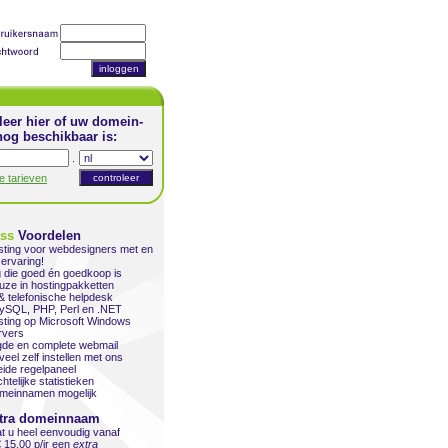
leer hier of uw domein-
og beschikbaar is:
.
le tarieven
ass
Voordelen
ting voor webdesigners met en
ervaring!
 die goed én goedkoop is
uze in hostingpakketten
& telefonische helpdesk
ySQL, PHP, Perl en .NET
ting op Microsoft Windows
vers
gde en complete webmail
veel zelf instellen met ons
eide regelpaneel
htelijke statistieken
omeinnamen mogelijk
tra domeinnaam
at u heel eenvoudig vanaf
€ 15,00 p/jr een
extra