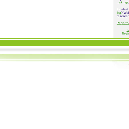
,
.sk
,
.gr
En staat
lijst
? Wel
reserver
Registre
di
Regis