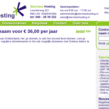
Contro
aam voor € 36,00 per jaar
naam n
 van Griekenland, het .gr-domein, is ook het second level domein .com.gr
t reguliere domeinnamen is het ook mogelijk domeinen met Griekse letters te
Bekijk
al
Starcl
Uitste
betaalb
Veel ke
ASP, M
Persone
Verzor
Overzic
U kunt 
uitgebr
Hosting
Veel d
Online 
Nieuwe
Regelmat
extensies
registre