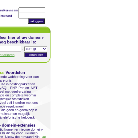
leer hier of uw domein-
og beschikbaar is:
.
le tarieven
ass
Voordelen
kende webhosting voor een
are prijs!
uze in hostingpakketten
ySQL, PHP, Perl en .NET
el met veel ervaring
gde en complete webmail
htelijke statistieken
veel zelf instellen met ons
eide regelpaneel
 die goed én goedkoop is
omeinnamen mogelijk
& telefonische helpdesk
 domein-extensies
ig komen er nieuwe domein-
 bij die wij voor u kunnen
ren. Nieuw deze maand zijn:
.ae