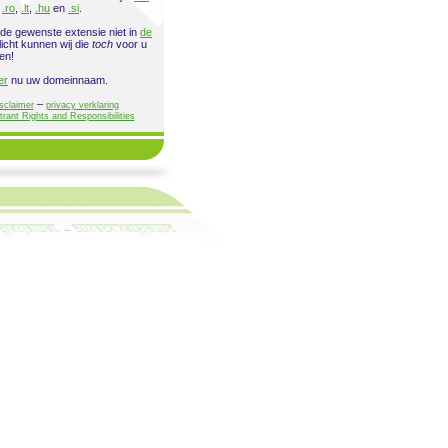
,
.ro
,
.lt
,
.hu
en
.si
.
 de gewenste extensie niet in
de
licht kunnen wij die
toch
voor u
en!
er
nu uw domeinnaam.
–
sclaimer
privacy verklaring
trant Rights and Responsibilities